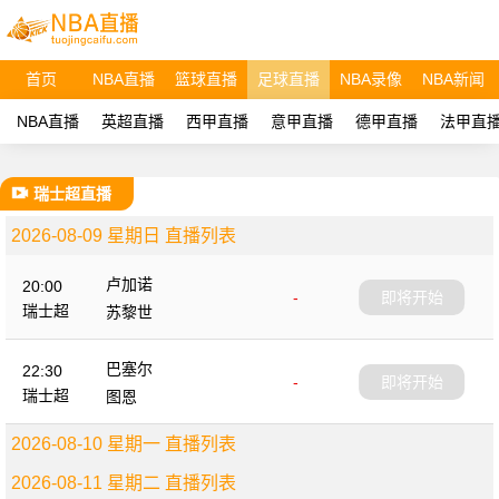
首页
NBA直播
篮球直播
足球直播
NBA录像
NBA新闻
NBA直播
英超直播
西甲直播
意甲直播
德甲直播
法甲直
瑞士超直播
2026-08-09 星期日 直播列表
卢加诺
20:00
-
即将开始
瑞士超
苏黎世
巴塞尔
22:30
-
即将开始
瑞士超
图恩
2026-08-10 星期一 直播列表
2026-08-11 星期二 直播列表