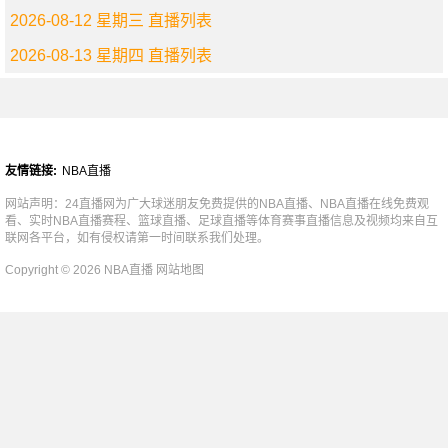
2026-08-12 星期三 直播列表
2026-08-13 星期四 直播列表
友情链接:
NBA直播
网站声明：24直播网为广大球迷朋友免费提供的NBA直播、NBA直播在线免费观
看、实时NBA直播赛程、篮球直播、足球直播等体育赛事直播信息及视频均来自互
联网各平台，如有侵权请第一时间联系我们处理。
Copyright © 2026 NBA直播
网站地图