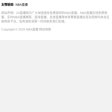
友情链接:
NBA直播
网站声明：24直播网为广大球迷朋友免费提供的NBA直播、NBA直播在线免费观
看、实时NBA直播赛程、篮球直播、足球直播等体育赛事直播信息及视频均来自互
联网各平台，如有侵权请第一时间联系我们处理。
Copyright © 2026 NBA直播
网站地图