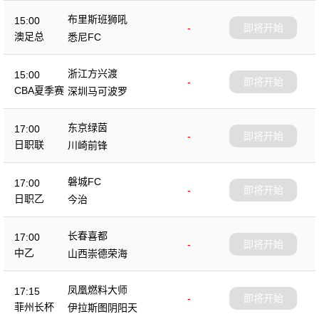
布里斯班狮吼
15:00
-
即将开始
澳足总
悉尼FC
浙江方兴渡
15:00
-
即将开始
CBA夏季赛
深圳马可波罗
东京绿茵
17:00
-
即将开始
日职联
川崎前锋
磐城FC
17:00
-
即将开始
日职乙
今治
长春喜都
17:00
-
即将开始
中乙
山西崇德荣海
凤凰燃料大师
17:15
-
即将开始
菲州长杯
伊拉斯图阴阳天