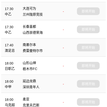
大连可为
17:30
-
即将开始
中乙
兰州陇原竞技
长春喜都
17:30
-
即将开始
中乙
山西崇德荣海
南墨尔本
17:40
-
即将开始
澳足总
费雷曼特尔市
山形山神
18:00
-
即将开始
日职乙
枥木市FC
延边龙鼎
18:00
-
即将开始
中甲
深圳青年人
柔亚
18:00
-
即将开始
乌克超
克里夫巴斯