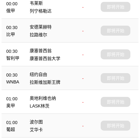
韦莱斯
00:00
-
即将开始
俄甲
列宁格勒达
安德莱赫特
00:30
-
即将开始
比甲
拉路维尔
康塞普西翁
00:30
-
即将开始
智利甲
康塞普西翁大学
纽约自由
00:30
-
即将开始
WNBA
拉斯维加斯王牌
奥地利维也纳
01:00
-
即将开始
奥甲
LASK林茨
波尔图
01:00
-
即将开始
葡超
艾华卡