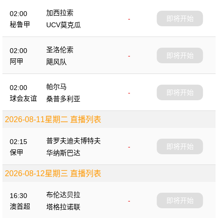
加西拉索
02:00
-
即将开始
秘鲁甲
UCV莫克瓜
圣洛伦索
02:00
-
即将开始
阿甲
飓风队
帕尔马
02:00
-
即将开始
球会友谊
桑普多利亚
2026-08-11星期二 直播列表
普罗夫迪夫博特夫
02:15
-
即将开始
保甲
华纳斯巴达
2026-08-12星期三 直播列表
布伦达贝拉
16:30
-
即将开始
澳首超
塔格拉诺联