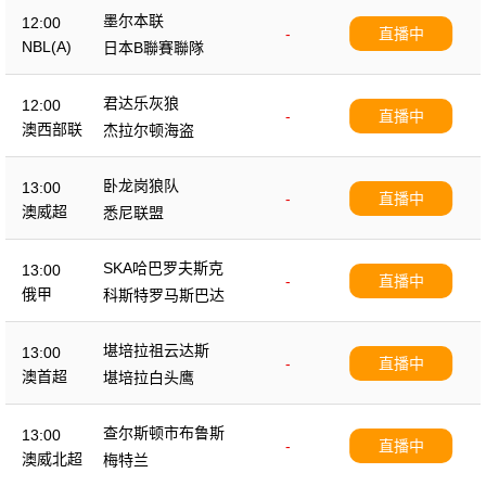
墨尔本联
12:00
-
直播中
NBL(A)
日本B聯賽聯隊
君达乐灰狼
12:00
-
直播中
澳西部联
杰拉尔顿海盗
卧龙岗狼队
13:00
-
直播中
澳威超
悉尼联盟
SKA哈巴罗夫斯克
13:00
-
直播中
俄甲
科斯特罗马斯巴达
堪培拉祖云达斯
13:00
-
直播中
澳首超
堪培拉白头鹰
查尔斯顿市布鲁斯
13:00
-
直播中
澳威北超
梅特兰