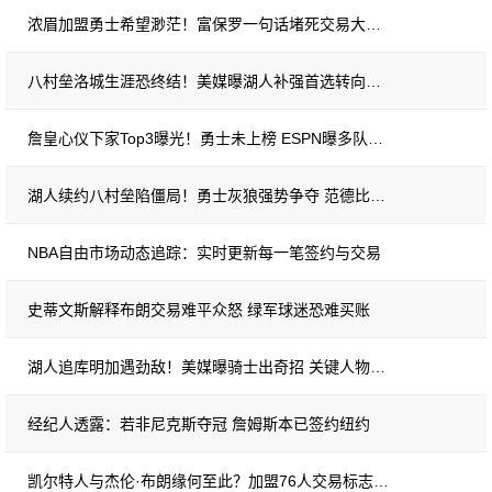
浓眉加盟勇士希望渺茫！富保罗一句话堵死交易大门 詹库联手恐成泡影
八村垒洛城生涯恐终结！美媒曝湖人补强首选转向库明加
詹皇心仪下家Top3曝光！勇士未上榜 ESPN曝多队发语音招募
湖人续约八村垒陷僵局！勇士灰狼强势争夺 范德比尔特溢价合同成薪资障碍
NBA自由市场动态追踪：实时更新每一笔签约与交易
史蒂文斯解释布朗交易难平众怒 绿军球迷恐难买账
湖人追库明加遇劲敌！美媒曝骑士出奇招 关键人物竟是勇士前助教
经纪人透露：若非尼克斯夺冠 詹姆斯本已签约纽约
凯尔特人与杰伦·布朗缘何至此？加盟76人交易标志十年关系彻底破裂