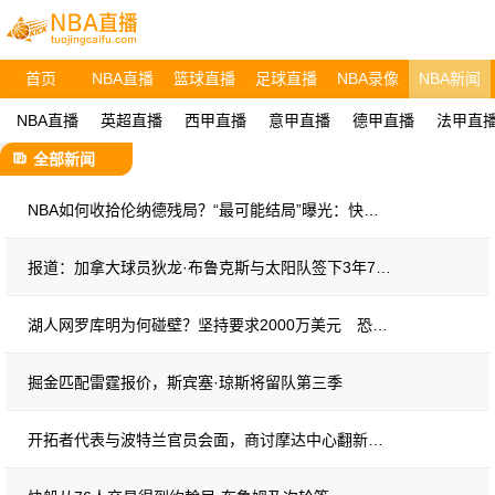
首页
NBA直播
篮球直播
足球直播
NBA录像
NBA新闻
NBA直播
英超直播
西甲直播
意甲直播
德甲直播
法甲直
全部新闻
NBA如何收拾伦纳德残局？“最可能结局”曝光：快船老板保住面子
报道：加拿大球员狄龙·布鲁克斯与太阳队签下3年7300万美元续约合同
湖人网罗库明为何碰壁？坚持要求2000万美元 恐得用首轮打动老鹰
掘金匹配雷霆报价，斯宾塞·琼斯将留队第三季
开拓者代表与波特兰官员会面，商讨摩达中心翻新及租约事宜