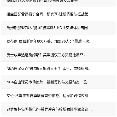
快船从76人交易得到约翰尼·布鲁姆及次轮签
掘金匹配雷霆报价合同，斯宾塞·琼斯将留队征战第三赛季
詹姆斯加盟76人“抱团”被骂爆！KD社交媒体回击网络喷子：你陷得太深了
勒布朗·詹姆斯两年800万美元加盟76人：“最后一次决定”
勇士放弃追逐詹姆斯？美媒提议三方交易抢墨菲，库里夺冠窗口期逼球队豪赌
NBA恶汉盘点“联盟5大抱怨大王”！库里、詹姆斯都上榜，他高居榜首
NBA自由球员市场追踪：最新签约与交易动态一览
艾伦·格雷夫斯夏季联赛首秀惊艳，猛龙加时惜败凯尔特人
追梦格林借阿德巴约-希罗冲突与哈斯勒姆隔空交锋 再掀NBA口水战