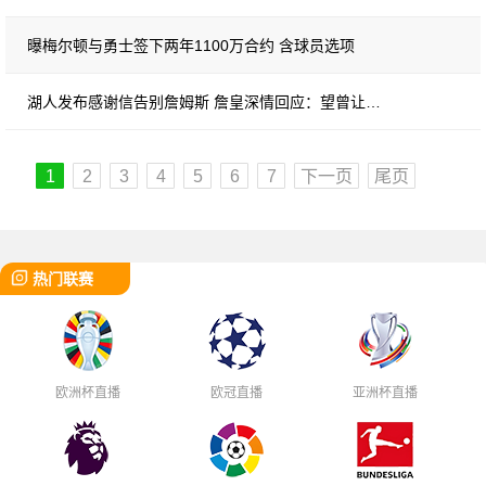
曝梅尔顿与勇士签下两年1100万合约 含球员选项
湖人发布感谢信告别詹姆斯 詹皇深情回应：望曾让你们骄傲
1
2
3
4
5
6
7
下一页
尾页
热门联赛
欧洲杯直播
欧冠直播
亚洲杯直播