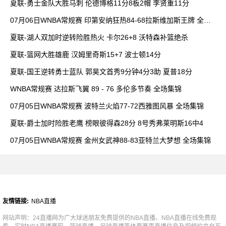
夏联-勇士金队大胜马刺 伦德博格11分8板2帽 李贤重11分
07月06日WNBA常规赛 印第安纳狂热84-68拉斯维加斯王牌 全场
集锦
夏联-湖人双加时逆转险胜热火 卡尔26+8 沃特森补篮绝杀
夏联-篮网大胜雄鹿 汉姆里奇斯15+7 波士顿14分
夏联-国王逆转勇士蓝队 郭昊文首秀9分钟4分3助 夏普18分
WNBA常规赛 达拉斯飞翼 89 - 76 多伦多节奏 全场集锦
07月05日WNBA常规赛 波特兰火焰77-72西雅图风暴 全场集锦
夏联-爵士加时险胜老鹰 榜眼彼得森28分 8号秀弗莱明斯16中4
07月05日WNBA常规赛 金州女武神88-83亚特兰大梦想 全场集锦
友情链接:
NBA直播
网站声明：24直播网为广大球迷朋友免费提供的NBA直播、NBA直播在线免费观