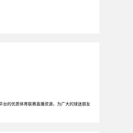
大平台的优质体育联赛直播资源，为广大的球迷朋友