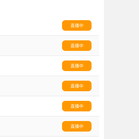
直播中
直播中
直播中
直播中
直播中
直播中