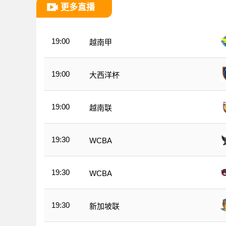
更多直播
19:00
越南甲
19:00
大西洋杯
19:00
越南联
19:30
WCBA
19:30
WCBA
19:30
新加坡联