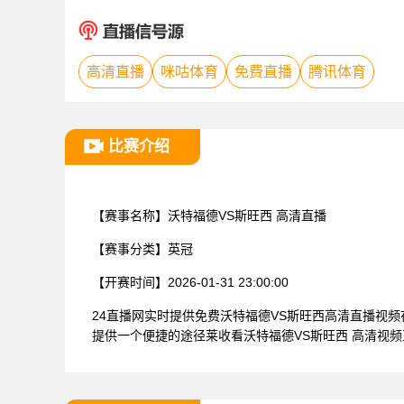
高清直播
咪咕体育
免费直播
腾讯体育
比赛介绍
【赛事名称】
沃特福德VS斯旺西 高清直播
【赛事分类】
英冠
【开赛时间】
2026-01-31 23:00:00
24直播网实时提供免费沃特福德VS斯旺西高清直播视
提供一个便捷的途径莱收看沃特福德VS斯旺西 高清视