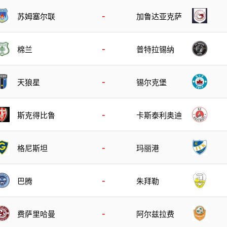
-
苏姆塞尔联
加鲁达亚克萨
-
棉兰
普特拉锡纳
-
天狼星
锡尔克堡
-
斯克得比鲁
卡斯泰利奥迪
-
格尼斯坦
玛丽港
-
巴腾
朱拜勒
-
费萨里哈曼
阿尔兹拉费