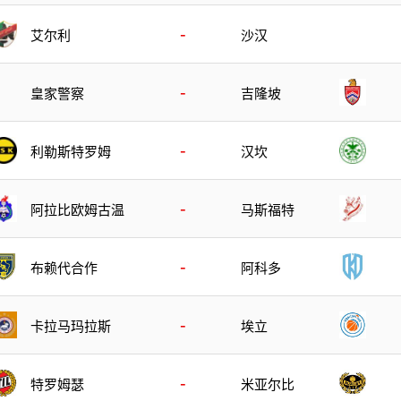
-
艾尔利
沙汉
-
皇家警察
吉隆坡
-
利勒斯特罗姆
汉坎
-
阿拉比欧姆古温
马斯福特
-
布赖代合作
阿科多
-
卡拉马玛拉斯
埃立
-
特罗姆瑟
米亚尔比