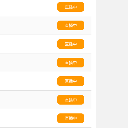
直播中
直播中
直播中
直播中
直播中
直播中
直播中