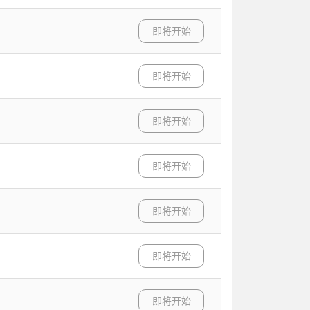
即将开始
即将开始
即将开始
即将开始
即将开始
即将开始
即将开始