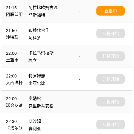
阿拉比欧姆古温
21:15
-
直播中
阿联酋甲
马斯福特
布赖代合作
21:50
-
即将开始
沙特联
阿科多
卡拉马玛拉斯
22:00
-
即将开始
土篮甲
埃立
特罗姆瑟
22:00
-
即将开始
大西洋杯
米亚尔比
奥勒松
22:00
-
即将开始
球会友谊
克里斯蒂安松
艾沙姆
22:30
-
即将开始
卡塔尔联
赛利亚