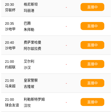
格尼斯坦
20:30
-
直播中
芬联杯
玛丽港
巴腾
20:35
-
直播中
沙地甲
朱拜勒
费萨里哈曼
20:40
-
直播中
沙地甲
阿尔兹拉费
艾尔利
21:00
-
直播中
约超联
沙汉
皇家警察
21:00
-
直播中
马来超
吉隆坡
利勒斯特罗姆
21:00
-
直播中
球会友谊
汉坎