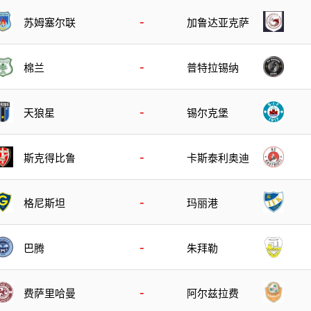
-
苏姆塞尔联
加鲁达亚克萨
-
棉兰
普特拉锡纳
-
天狼星
锡尔克堡
-
斯克得比鲁
卡斯泰利奥迪
-
格尼斯坦
玛丽港
-
巴腾
朱拜勒
-
费萨里哈曼
阿尔兹拉费