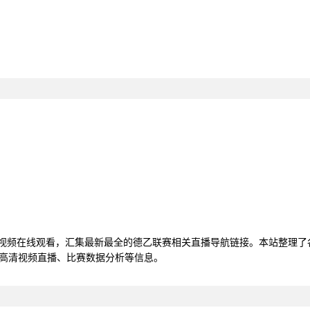
播视频在线观看，汇集最新最全的德乙联赛相关直播导航链接。本站整理
 高清视频直播、比赛数据分析等信息。