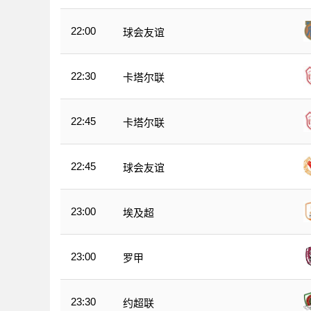
22:00
球会友谊
22:30
卡塔尔联
22:45
卡塔尔联
22:45
球会友谊
23:00
埃及超
23:00
罗甲
23:30
约超联