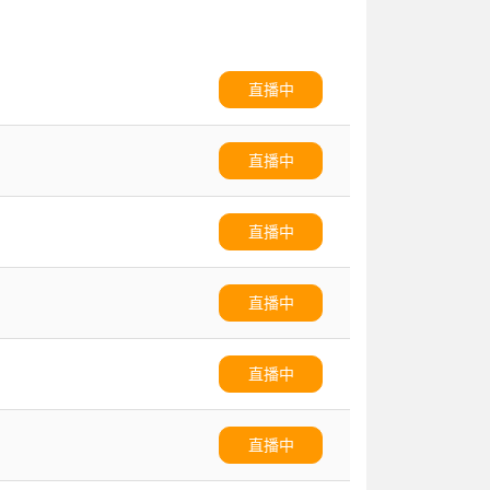
直播中
直播中
直播中
直播中
直播中
直播中