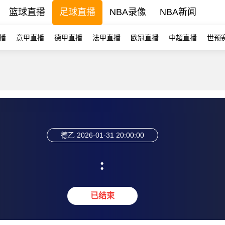
篮球直播
足球直播
NBA录像
NBA新闻
播
意甲直播
德甲直播
法甲直播
欧冠直播
中超直播
世预
德乙
2026-01-31 20:00:00
:
已结束