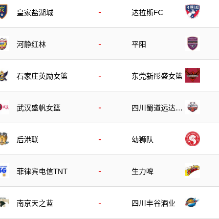
-
皇家盐湖城
达拉斯FC
-
河静红林
平阳
-
石家庄英励女篮
东莞新彤盛女篮
-
武汉盛帆女篮
四川蜀道远达女
篮
-
后港联
幼狮队
-
菲律宾电信TNT
生力啤
-
南京天之蓝
四川丰谷酒业