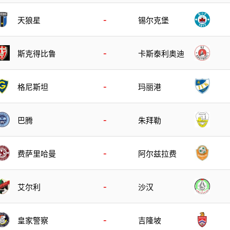
-
天狼星
锡尔克堡
-
斯克得比鲁
卡斯泰利奥迪
-
格尼斯坦
玛丽港
-
巴腾
朱拜勒
-
费萨里哈曼
阿尔兹拉费
-
艾尔利
沙汉
-
皇家警察
吉隆坡