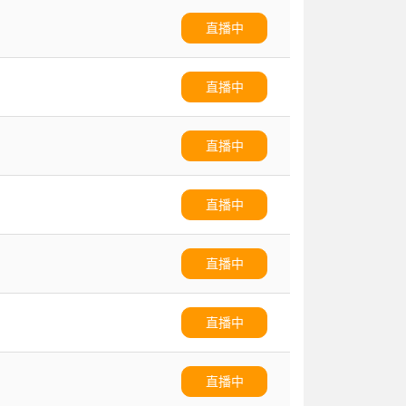
直播中
直播中
直播中
直播中
直播中
直播中
直播中