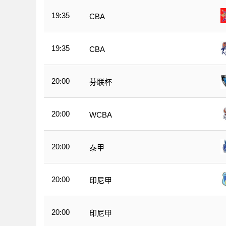
19:35
CBA
19:35
CBA
20:00
芬联杯
20:00
WCBA
20:00
泰甲
20:00
印尼甲
20:00
印尼甲