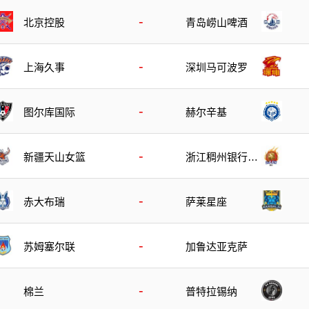
-
北京控股
青岛崂山啤酒
-
上海久事
深圳马可波罗
-
图尔库国际
赫尔辛基
-
新疆天山女篮
浙江稠州银行女
篮
-
赤大布瑞
萨莱星座
-
苏姆塞尔联
加鲁达亚克萨
-
棉兰
普特拉锡纳