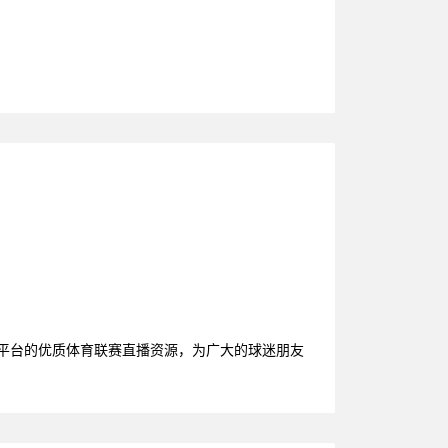
大平台的优质体育联赛直播资源，为广大的球迷朋友