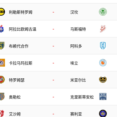
-
利勒斯特罗姆
汉坎
-
阿拉比欧姆古温
马斯福特
-
布赖代合作
阿科多
-
卡拉马玛拉斯
埃立
-
特罗姆瑟
米亚尔比
-
奥勒松
克里斯蒂安松
-
艾沙姆
赛利亚