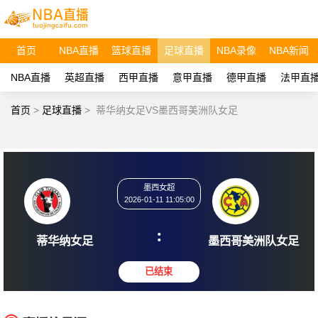
首页
NBA直播
篮球直播
足球直播
NBA录像
NBA新闻
NBA直播
英超直播
西甲直播
意甲直播
德甲直播
法甲直
首页
>
足球直播
>
蒂华纳女足VS墨西哥美洲队女足
墨西女超
2026-01-11 11:05:00
:
蒂华纳女足
墨西哥美