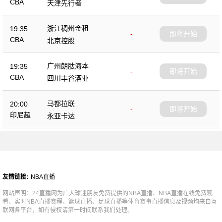
CBA
天津先行者
浙江稠州金租
19:35
-
即将开始
CBA
北京控股
广州朗肽海本
19:35
-
即将开始
CBA
四川丰谷酒业
马都拉联
20:00
-
即将开始
印尼超
永亚卡达
友情链接:
NBA直播
网站声明：24直播网为广大球迷朋友免费提供的NBA直播、NBA直播在线免费观
看、实时NBA直播赛程、篮球直播、足球直播等体育赛事直播信息及视频均来自互
联网各平台，如有侵权请第一时间联系我们处理。