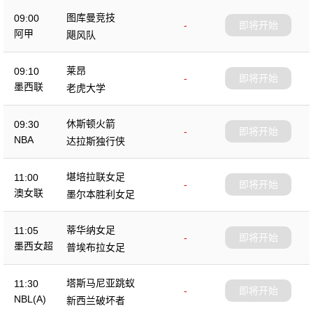
图库曼竞技
09:00
-
即将开始
阿甲
飓风队
莱昂
09:10
-
即将开始
墨西联
老虎大学
休斯顿火箭
09:30
-
即将开始
NBA
达拉斯独行侠
堪培拉联女足
11:00
-
即将开始
澳女联
墨尔本胜利女足
蒂华纳女足
11:05
-
即将开始
墨西女超
普埃布拉女足
塔斯马尼亚跳蚁
11:30
-
即将开始
NBL(A)
新西兰破坏者