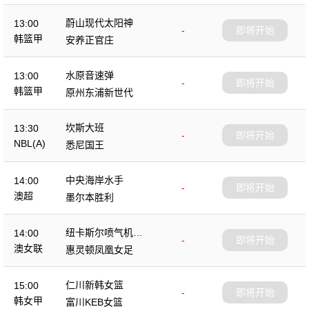
蔚山现代太阳神
13:00
-
即将开始
韩篮甲
安养正官庄
水原音速弹
13:00
-
即将开始
韩篮甲
原州东浦新世代
坎斯大班
13:30
-
即将开始
NBL(A)
悉尼国王
中央海岸水手
14:00
-
即将开始
澳超
墨尔本胜利
纽卡斯尔喷气机女
14:00
-
即将开始
足
澳女联
惠灵顿凤凰女足
仁川新韩女篮
15:00
-
即将开始
韩女甲
富川KEB女篮