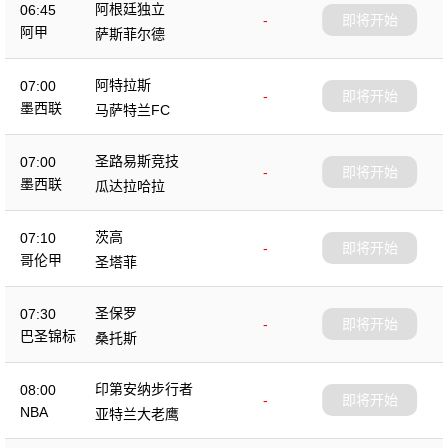
阿根廷独立
06:45
-
即将开始
阿甲
萨斯菲尔德
阿特拉斯
07:00
-
即将开始
墨西联
马萨特兰FC
圣路易斯竞技
07:00
-
即将开始
墨西联
瓜达拉哈拉
茨高
07:10
-
即将开始
哥伦甲
圣塔菲
圣保罗
07:30
-
即将开始
巴圣锦标
桑托斯
印第安纳步行者
08:00
-
即将开始
NBA
亚特兰大老鹰