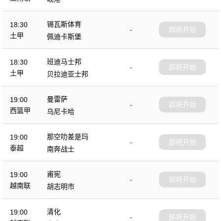
锡瓦斯体育
18:30
-
即将开始
土甲
佩迪卡斯堡
班迪马士邦
18:30
-
即将开始
土甲
贝拉迪亚士邦
曼雷萨
19:00
-
即将开始
西篮甲
乌尼卡哈
那空叻差是玛
19:00
-
即将开始
泰超
南奔战士
甫宪
19:00
-
即将开始
越南联
胡志明市
清化
19:00
-
即将开始