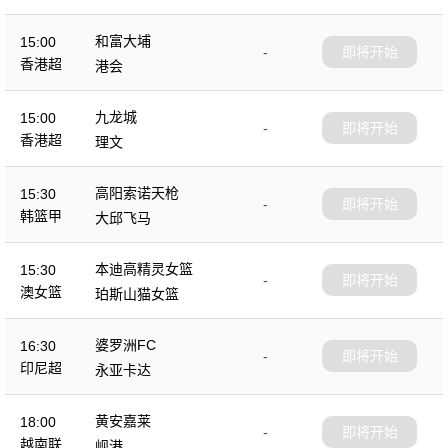
和富大埔
15:00
-
即将开始
香港超
港会
九龙城
15:00
-
即将开始
香港超
理文
高阳索诺天枪
15:30
-
即将开始
韩篮甲
大邱飞马
本迪高精灵女篮
15:30
-
即将开始
澳女篮
珀斯山猫女篮
婆罗洲FC
16:30
-
即将开始
印尼超
永亚卡达
黄安嘉莱
18:00
-
即将开始
越南联
岘港