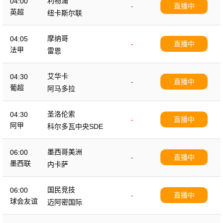
利物浦
04:00
-
直播中
英超
纽卡斯尔联
摩纳哥
04:05
-
直播中
法甲
雷恩
艾华卡
04:30
-
直播中
葡超
阿马多拉
圣洛伦索
04:30
-
直播中
阿甲
科尔多瓦中央SDE
墨西哥美洲
06:00
-
直播中
墨西联
内卡萨
国民竞技
06:00
-
直播中
球会友谊
迈阿密国际