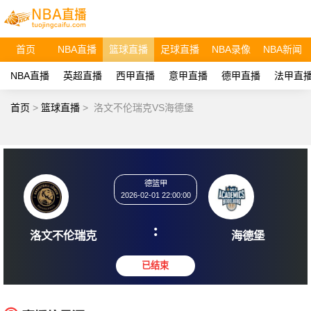
首页
NBA直播
篮球直播
足球直播
NBA录像
NBA新闻
NBA直播
英超直播
西甲直播
意甲直播
德甲直播
法甲直
首页
>
篮球直播
>
洛文不伦瑞克VS海德堡
德篮甲
2026-02-01 22:00:00
:
洛文不伦瑞克
海德