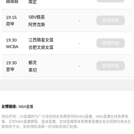
越南联
南定
SBV精英
19:15
-
即将开始
荷甲
阿贾克斯
江西赣星女篮
19:30
-
即将开始
WCBA
合肥文旅女篮
都灵
19:30
-
即将开始
意甲
莱切
友情链接:
NBA直播
网站声明：24直播网为广大球迷朋友免费提供的NBA直播、NBA直播在线免费观
看、实时NBA直播赛程、篮球直播、足球直播等体育赛事直播信息及视频均来自互
联网各平台，如有侵权请第一时间联系我们处理。