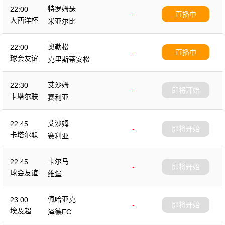
特罗姆瑟
22:00
-
直播中
大西洋杯
米亚尔比
奥勒松
22:00
-
直播中
球会友谊
克里斯蒂安松
艾沙姆
22:30
-
即将开始
卡塔尔联
赛利亚
艾沙姆
22:45
-
即将开始
卡塔尔联
赛利亚
卡尔马
22:45
-
即将开始
球会友谊
维堡
佩哈亚克
23:00
-
即将开始
埃及超
泽德FC