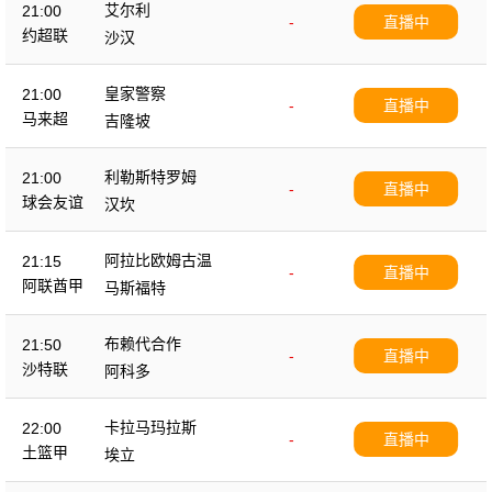
艾尔利
21:00
-
直播中
约超联
沙汉
皇家警察
21:00
-
直播中
马来超
吉隆坡
利勒斯特罗姆
21:00
-
直播中
球会友谊
汉坎
阿拉比欧姆古温
21:15
-
直播中
阿联酋甲
马斯福特
布赖代合作
21:50
-
直播中
沙特联
阿科多
卡拉马玛拉斯
22:00
-
直播中
土篮甲
埃立