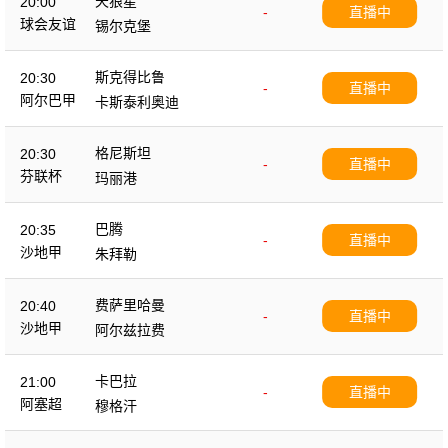
天狼星
20:00
-
直播中
球会友谊
锡尔克堡
斯克得比鲁
20:30
-
直播中
阿尔巴甲
卡斯泰利奥迪
格尼斯坦
20:30
-
直播中
芬联杯
玛丽港
巴腾
20:35
-
直播中
沙地甲
朱拜勒
费萨里哈曼
20:40
-
直播中
沙地甲
阿尔兹拉费
卡巴拉
21:00
-
直播中
阿塞超
穆格汗