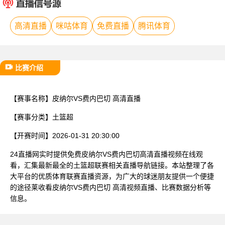
已结束
高清直播
咪咕体育
免费直播
腾讯体育
比赛介绍
【赛事名称】
皮纳尔VS费内巴切 高清直播
【赛事分类】
土篮超
【开赛时间】
2026-01-31 20:30:00
24直播网实时提供免费皮纳尔VS费内巴切高清直播视频在线观
看，汇集最新最全的土篮超联赛相关直播导航链接。本站整理了各
大平台的优质体育联赛直播资源，为广大的球迷朋友提供一个便捷
的途径莱收看皮纳尔VS费内巴切 高清视频直播、比赛数据分析等
信息。