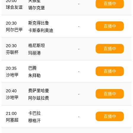
天狼星
20:00
-
直播中
球会友谊
锡尔克堡
斯克得比鲁
20:30
-
直播中
阿尔巴甲
卡斯泰利奥迪
格尼斯坦
20:30
-
直播中
芬联杯
玛丽港
巴腾
20:35
-
直播中
沙地甲
朱拜勒
费萨里哈曼
20:40
-
直播中
沙地甲
阿尔兹拉费
卡巴拉
21:00
-
直播中
阿塞超
穆格汗